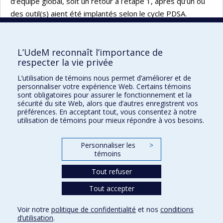
d’équipe global, soit un retour à l’étape 1, après qu’un ou
des outil(s) aient été implantés selon le cycle PDSA.
1) Analyse du fonctionnement d’équipe
2) Analyse des outils actuels disponibles dans le milieu
L’UdeM reconnaît l’importance de
respecter la vie privée
et sélection des outils à implanter
L’utilisation de témoins nous permet d’améliorer et de
3) Implantation des outils
personnaliser votre expérience Web. Certains témoins
sont obligatoires pour assurer le fonctionnement et la
4) (Ré)évaluation du fonctionnement global de l’équipe
sécurité du site Web, alors que d’autres enregistrent vos
préférences. En acceptant tout, vous consentez à notre
utilisation de témoins pour mieux répondre à vos besoins.
Personnaliser les
>
témoins
Centre d'innovation en formation
infirmière et apprentissage professionnel
Tout refuser
Tout accepter
Confidentialité
Voir notre
politique de confidentialité
et nos
conditions
Conditions d’utilisation
d’utilisation
.