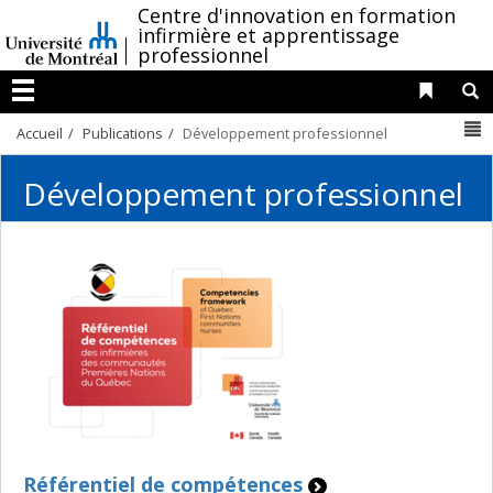
Passer
/
Centre d'innovation en formation
infirmière et apprentissage
au
professionnel
contenu
Liens 
R
Menu
N
Accueil
Publications
Développement professionnel
Développement professionnel
Référentiel de compétences