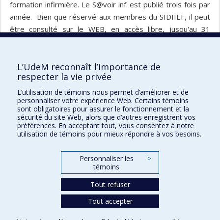
formation infirmière. Le S@voir inf. est publié trois fois par
année. Bien que réservé aux membres du SIDIIEF, il peut
être consulté sur le WEB, en accès libre, jusqu'au 31
décembre 2019.
Bonne lecture !
L’UdeM reconnaît l’importance de
respecter la vie privée
L’utilisation de témoins nous permet d’améliorer et de
Retour
personnaliser votre expérience Web. Certains témoins
sont obligatoires pour assurer le fonctionnement et la
sécurité du site Web, alors que d’autres enregistrent vos
préférences. En acceptant tout, vous consentez à notre
utilisation de témoins pour mieux répondre à vos besoins.
Personnaliser les
>
témoins
Centre d'innovation en formation
infirmière et apprentissage professionnel
Tout refuser
Tout accepter
Confidentialité