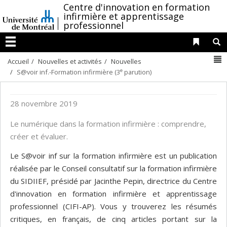
Passer
/
Centre d'innovation en formation
infirmière et apprentissage
au
professionnel
contenu
Liens 
R
Menu
N
Accueil
Nouvelles et activités
Nouvelles
e
S@voir inf.-Formation infirmière (3
parution)
28 novembre 2019
Le numérique dans la formation infirmière : comprendre,
créer et évaluer.
Le S@voir inf sur la formation infirmière est un publication
réalisée par le Conseil consultatif sur la formation infirmière
du SIDIIEF, présidé par Jacinthe Pepin, directrice du Centre
d'innovation en formation infirmière et apprentissage
professionnel (CIFI-AP). Vous y trouverez les résumés
critiques, en français, de cinq articles portant sur la